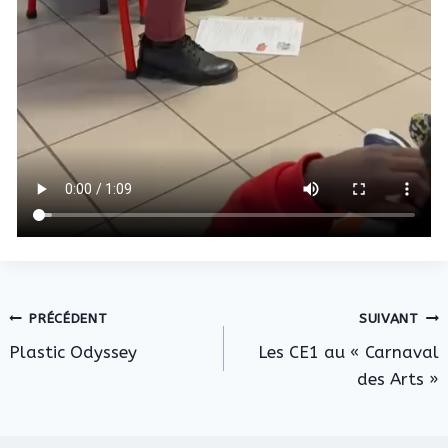
Navigation
PRÉCÉDENT
SUIVANT
Plastic Odyssey
Les CE1 au « Carnaval
de
des Arts »
l’article