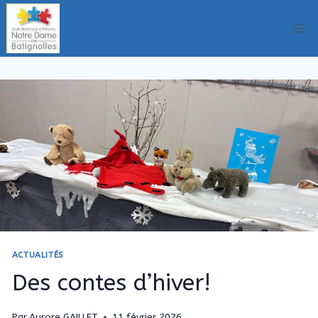
Aller
au
contenu
ACTUALITÉS
Des contes d’hiver!
Par
Aurore GAILLET
11 février 2026